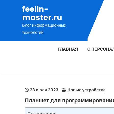
Перейти
feelin-
к
master.ru
содержимому
Блог информационных
технологий
ГЛАВНАЯ
О ПЕРСОНА
23 июля 2023
Новые устройства
Планшет для программировани
Содержание