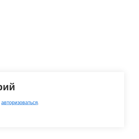
рий
о
авторизоваться
.