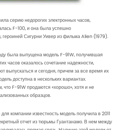
вила серию недорогих электронных часов,
алась F-100, и она была успешно
героиней Сигурни Уивер из фильма Alien (1979).
 году была выпущена модель F-91W, получившая
их часов оказалось сочетание надежности,
т выпускаться и сегодня, причем за все время их
одель доступна в нескольких вариантах.
, что F-91W продаются «хорошо», хотя и не
еализованных образцов.
для компании известность модель получила в 2011
секретный отчет из тюрьмы Гуантанамо. В нем между
вливалась прямая связь. Наличие этой модели от