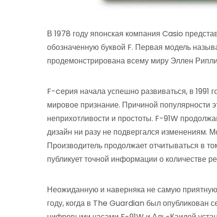
В 1978 году японская компания Casio предста
обозначенную буквой F. Первая модель назыв
продемонстрирована всему миру Эллен Рипли, 
F-cерия начала успешно развиваться, в 1991
мировое признание. Причиной популярности эт
неприхотливости и простоты. F-91W продолжаю
дизайн ни разу не подвергался изменениям. М
Производитель продолжает отчитываться в том
публикует точной информации о количестве р
Неожиданную и наверняка не самую приятную 
году, когда в The Guardian был опубликован 
цифровыми часами F-91W и Аль-Каидой устана