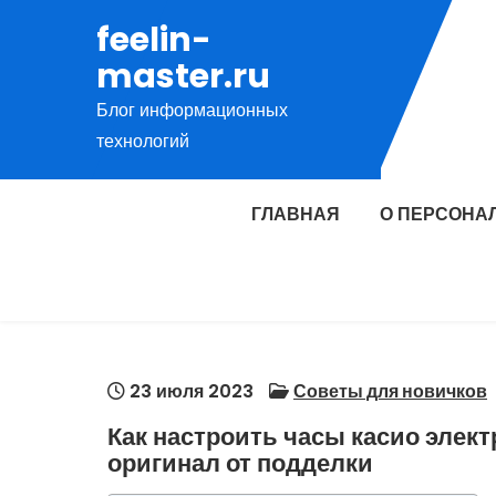
Перейти
feelin-
к
master.ru
содержимому
Блог информационных
технологий
ГЛАВНАЯ
О ПЕРСОНА
23 июля 2023
Советы для новичков
Как настроить часы касио элект
оригинал от подделки